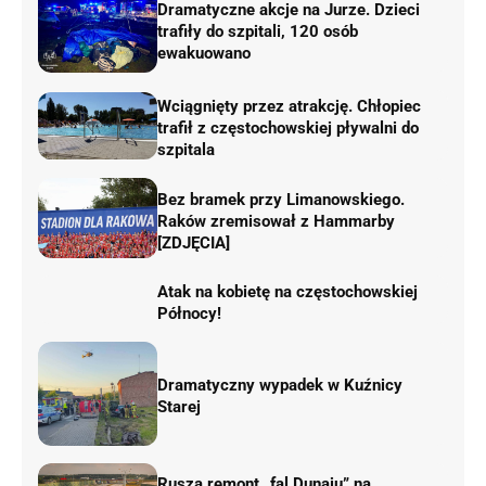
Dramatyczne akcje na Jurze. Dzieci
trafiły do szpitali, 120 osób
ewakuowano
Wciągnięty przez atrakcję. Chłopiec
trafił z częstochowskiej pływalni do
szpitala
Bez bramek przy Limanowskiego.
Raków zremisował z Hammarby
[ZDJĘCIA]
Atak na kobietę na częstochowskiej
Północy!
Dramatyczny wypadek w Kuźnicy
Starej
Rusza remont „fal Dunaju” na