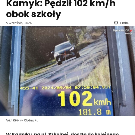
Kamyk: Pędził 102 km/h
obok szkoły
5 września, 2024
1
min.
fot.: KPP w Kłobucku
W Kamyku, na ul. Szkolnej, doszło do kolejnego