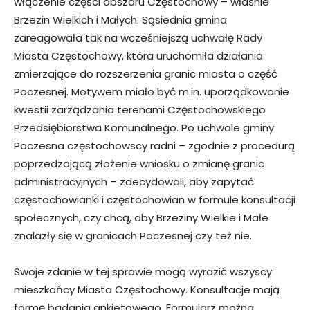
włączenie części obszaru Częstochowy – właśnie
Brzezin Wielkich i Małych. Sąsiednia gmina
zareagowała tak na wcześniejszą uchwałę Rady
Miasta Częstochowy, która uruchomiła działania
zmierzające do rozszerzenia granic miasta o część
Poczesnej. Motywem miało być m.in. uporządkowanie
kwestii zarządzania terenami Częstochowskiego
Przedsiębiorstwa Komunalnego. Po uchwale gminy
Poczesna częstochowscy radni – zgodnie z procedurą
poprzedzającą złożenie wniosku o zmianę granic
administracyjnych – zdecydowali, aby zapytać
częstochowianki i częstochowian w formule konsultacji
społecznych, czy chcą, aby Brzeziny Wielkie i Małe
znalazły się w granicach Poczesnej czy też nie.
Swoje zdanie w tej sprawie mogą wyrazić wszyscy
mieszkańcy Miasta Częstochowy. Konsultacje mają
formę badania ankietowego. Formularz można