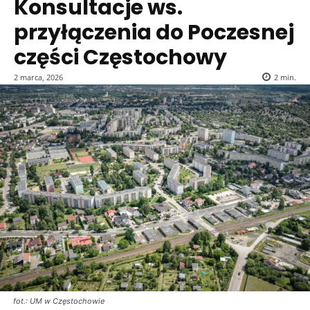
Konsultacje ws.
przyłączenia do Poczesnej
części Częstochowy
2 marca, 2026
2
min.
fot.: UM w Częstochowie