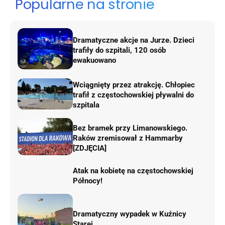
Popularne na stronie
Dramatyczne akcje na Jurze. Dzieci
trafiły do szpitali, 120 osób
ewakuowano
Wciągnięty przez atrakcję. Chłopiec
trafił z częstochowskiej pływalni do
szpitala
Bez bramek przy Limanowskiego.
Raków zremisował z Hammarby
[ZDJĘCIA]
Atak na kobietę na częstochowskiej
Północy!
Dramatyczny wypadek w Kuźnicy
Starej