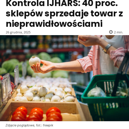
Kontrola IJHARS: 40 proc.
sklepów sprzedaje towar z
nieprawidłowościami
26 grudnia, 2025
2
min.
Zdjęcie poglądowe, fot.: freepik