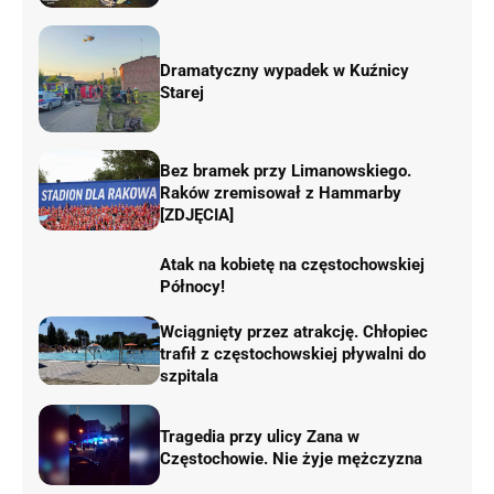
Dramatyczny wypadek w Kuźnicy
Starej
Bez bramek przy Limanowskiego.
Raków zremisował z Hammarby
[ZDJĘCIA]
Atak na kobietę na częstochowskiej
Północy!
Wciągnięty przez atrakcję. Chłopiec
trafił z częstochowskiej pływalni do
szpitala
Tragedia przy ulicy Zana w
Częstochowie. Nie żyje mężczyzna