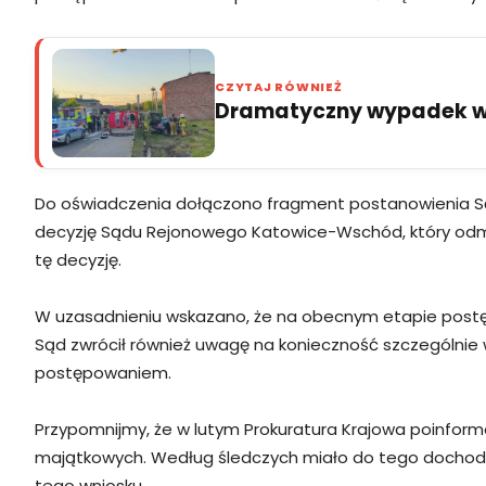
CZYTAJ RÓWNIEŻ
Dramatyczny wypadek w 
Do oświadczenia dołączono fragment postanowienia Są
decyzję Sądu Rejonowego Katowice-Wschód, który od
tę decyzję.
W uzasadnieniu wskazano, że na obecnym etapie post
Sąd zwrócił również uwagę na konieczność szczególnie 
postępowaniem.
Przypomnijmy, że w lutym Prokuratura Krajowa poinfo
majątkowych. Według śledczych miało do tego dochodzi
tego wniosku.