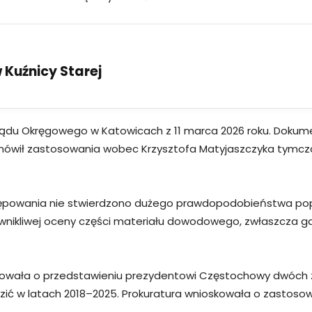
Kuźnicy Starej
du Okręgowego w Katowicach z 11 marca 2026 roku. Dokumen
mówił zastosowania wobec Krzysztofa Matyjaszczyka tymc
ępowania nie stwierdzono dużego prawdopodobieństwa pop
wnikliwej oceny części materiału dowodowego, zwłaszcza gdy
rmowała o przedstawieniu prezydentowi Częstochowy dwóch 
ć w latach 2018–2025. Prokuratura wnioskowała o zastosow