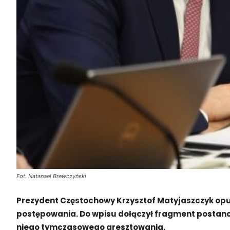
Fot. Natanael Brewczyński
Prezydent Częstochowy Krzysztof Matyjaszczyk op
postępowania. Do wpisu dołączył fragment postan
niego tymczasowego aresztowania.