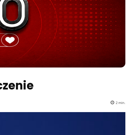
czenie
2
min.