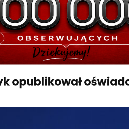
yk opublikował oświad