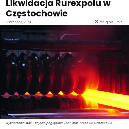
Likwidacja Rurexpolu w
Częstochowie
5 listopada, 2024
mniej niż 1
min.
Wytwarzanie stali - zdjęcie poglądowe / fot. mat. prasowe Alchemia SA