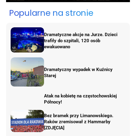
Popularne na stronie
Dramatyczne akcje na Jurze. Dzieci
trafiły do szpitali, 120 osób
ewakuowano
Dramatyczny wypadek w Kuźnicy
Starej
Atak na kobietę na częstochowskiej
Północy!
Bez bramek przy Limanowskiego.
Raków zremisował z Hammarby
[ZDJĘCIA]