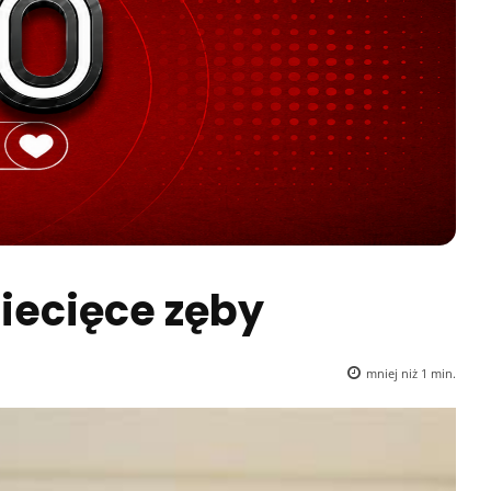
iecięce zęby
mniej niż 1
min.