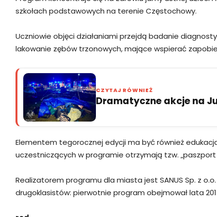
szkołach podstawowych na terenie Częstochowy.
Uczniowie objęci działaniami przejdą badanie diagnosty
lakowanie zębów trzonowych, mające wspierać zapobie
CZYTAJ RÓWNIEŻ
Dramatyczne akcje na Jur
Elementem tegorocznej edycji ma być również edukacja r
uczestniczących w programie otrzymają tzw. „paszport 
Realizatorem programu dla miasta jest SANUS Sp. z o.o. z 
drugoklasistów: pierwotnie program obejmował lata 201