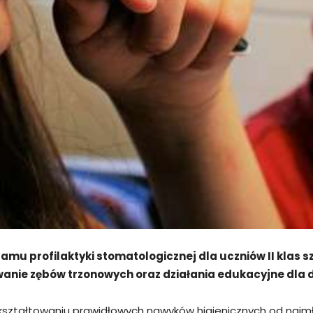
ramu profilaktyki stomatologicznej dla uczniów II kla
wanie zębów trzonowych oraz działania edukacyjne dla 
i kształtowaniu prawidłowych nawyków higienicznych od najm