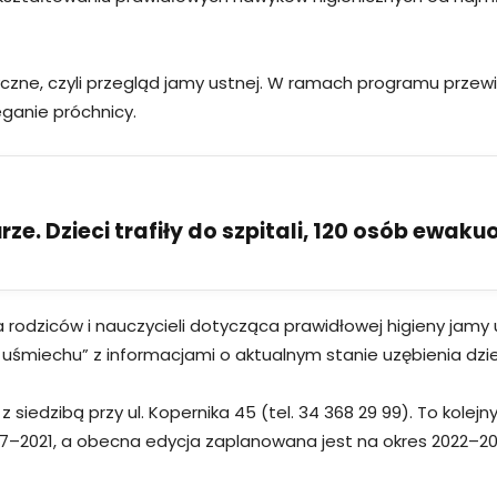
czne, czyli przegląd jamy ustnej. W ramach programu przewi
ganie próchnicy.
ze. Dzieci trafiły do szpitali, 120 osób ewak
odziców i nauczycieli dotycząca prawidłowej higieny jamy u
uśmiechu” z informacjami o aktualnym stanie uzębienia dzi
siedzibą przy ul. Kopernika 45 (tel. 34 368 29 99). To kolejny
7–2021, a obecna edycja zaplanowana jest na okres 2022–20