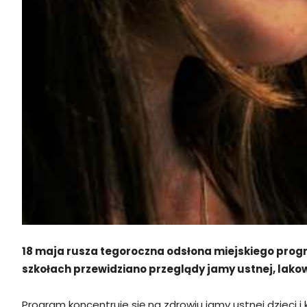
18 maja rusza tegoroczna odsłona miejskiego prog
szkołach przewidziano przeglądy jamy ustnej, lako
Program koncentruje się na zdrowiu jamy ustnej dzieci 