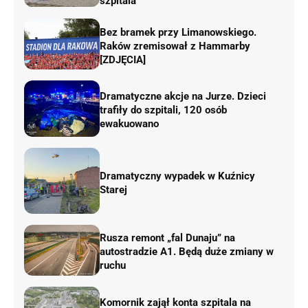
szpitala
Bez bramek przy Limanowskiego.
Raków zremisował z Hammarby
[ZDJĘCIA]
Dramatyczne akcje na Jurze. Dzieci
trafiły do szpitali, 120 osób
ewakuowano
Dramatyczny wypadek w Kuźnicy
Starej
Rusza remont „fal Dunaju” na
autostradzie A1. Będą duże zmiany w
ruchu
Komornik zajął konta szpitala na