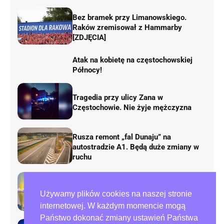
Bez bramek przy Limanowskiego.
Raków zremisował z Hammarby
[ZDJĘCIA]
Atak na kobietę na częstochowskiej
Północy!
Tragedia przy ulicy Zana w
Częstochowie. Nie żyje mężczyzna
Rusza remont „fal Dunaju” na
autostradzie A1. Będą duże zmiany w
ruchu
AirShow Rudniki 2026. Dziś finał
Używamy plików cookies na naszej stronie
pokazów lotniczych
internetowej. W każdym momencie mogą
Państwo dokonać zmiany ustawień Państwa