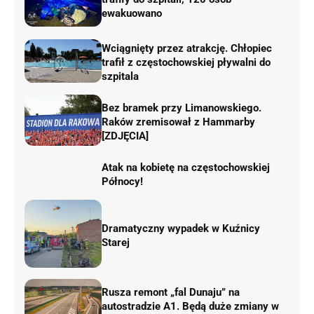
ewakuowano
Wciągnięty przez atrakcję. Chłopiec
trafił z częstochowskiej pływalni do
szpitala
Bez bramek przy Limanowskiego.
Raków zremisował z Hammarby
[ZDJĘCIA]
Atak na kobietę na częstochowskiej
Północy!
Dramatyczny wypadek w Kuźnicy
Starej
Rusza remont „fal Dunaju” na
autostradzie A1. Będą duże zmiany w