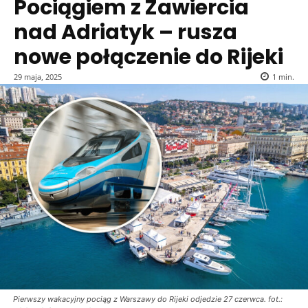
Pociągiem z Zawiercia
nad Adriatyk – rusza
nowe połączenie do Rijeki
29 maja, 2025
1
min.
Pierwszy wakacyjny pociąg z Warszawy do Rijeki odjedzie 27 czerwca. fot.: