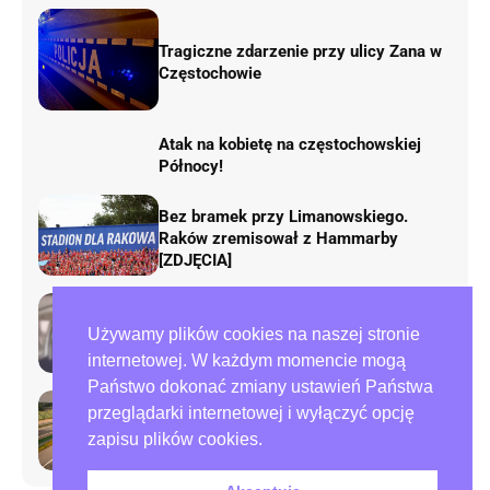
Tragiczne zdarzenie przy ulicy Zana w
Częstochowie
Atak na kobietę na częstochowskiej
Północy!
Bez bramek przy Limanowskiego.
Raków zremisował z Hammarby
[ZDJĘCIA]
48-latka zatrzymana po ataku na
Używamy plików cookies na naszej stronie
kierowcę w Częstochowie
internetowej. W każdym momencie mogą
Państwo dokonać zmiany ustawień Państwa
Rusza remont „fal Dunaju” na
przeglądarki internetowej i wyłączyć opcję
autostradzie A1. Będą duże zmiany w
zapisu plików cookies.
ruchu