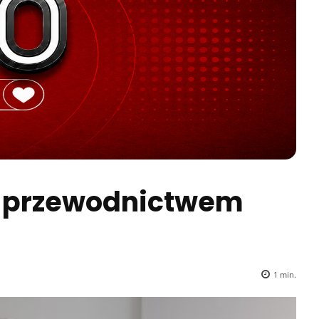
d przewodnictwem
1
min.