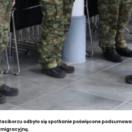
w Raciborzu odbyło się spotkanie poświęcone podsumowa
 migracyjną.