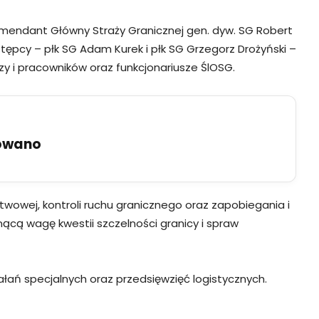
omendant Główny Straży Granicznej gen. dyw. SG Robert
tępcy – płk SG Adam Kurek i płk SG Grzegorz Drożyński –
y i pracowników oraz funkcjonariusze ŚlOSG.
uowano
owej, kontroli ruchu granicznego oraz zapobiegania i
nącą wagę kwestii szczelności granicy i spraw
ań specjalnych oraz przedsięwzięć logistycznych.