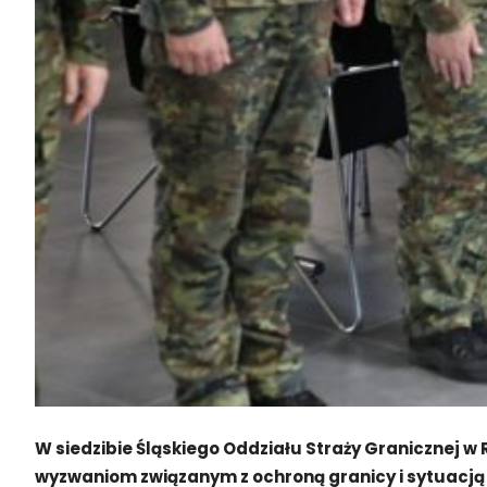
W siedzibie Śląskiego Oddziału Straży Granicznej 
wyzwaniom związanym z ochroną granicy i sytuacją