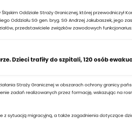
ląskim Oddziale Straży Granicznej, której przewodniczył K
iego Oddziału SG gen. bryg. SG Andrzej Jakubaszek, jego zas
iałów, przedstawiciele związków zawodowych funkcjonariusz
ze. Dzieci trafiły do szpitali, 120 osób ewak
ania Straży Granicznej w obszarach ochrony granicy państw
czenie zadań realizowanych przez formację, wskazując na ros
 sytuacją migracyjną, a także zagadnienia dotyczące dział