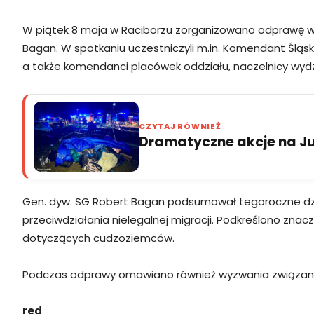
W piątek 8 maja w Raciborzu zorganizowano odprawę w Ś
Bagan. W spotkaniu uczestniczyli m.in. Komendant Śląsk
a także komendanci placówek oddziału, naczelnicy wydz
CZYTAJ RÓWNIEŻ
Dramatyczne akcje na Jur
Gen. dyw. SG Robert Bagan podsumował tegoroczne dział
przeciwdziałania nielegalnej migracji. Podkreślono zna
dotyczących cudzoziemców.
Podczas odprawy omawiano również wyzwania związane z
red