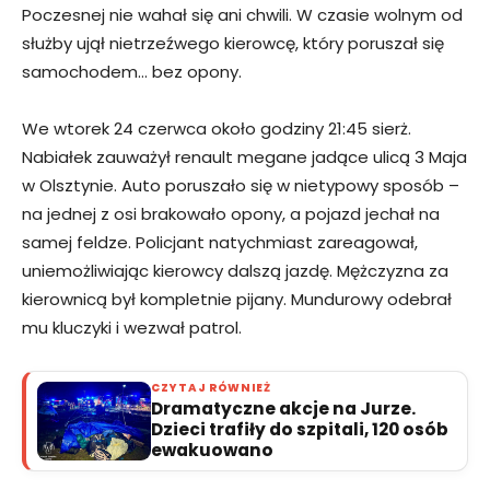
Poczesnej nie wahał się ani chwili. W czasie wolnym od
służby ujął nietrzeźwego kierowcę, który poruszał się
samochodem… bez opony.
We wtorek 24 czerwca około godziny 21:45 sierż.
Nabiałek zauważył renault megane jadące ulicą 3 Maja
w Olsztynie. Auto poruszało się w nietypowy sposób –
na jednej z osi brakowało opony, a pojazd jechał na
samej feldze. Policjant natychmiast zareagował,
uniemożliwiając kierowcy dalszą jazdę. Mężczyzna za
kierownicą był kompletnie pijany. Mundurowy odebrał
mu kluczyki i wezwał patrol.
CZYTAJ RÓWNIEŻ
Dramatyczne akcje na Jurze.
Dzieci trafiły do szpitali, 120 osób
ewakuowano