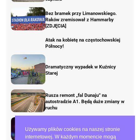
Bez bramek przy Limanowskiego.
Raków zremisował z Hammarby
[ZDJĘCIA]
Atak na kobietę na częstochowskiej
Północy!
Dramatyczny wypadek w Kuźnicy
Starej
Rusza remont „fal Dunaju” na
autostradzie A1. Będą duże zmiany w
ruchu
Tragedia przy ulicy Zana w
Używamy plików cookies na naszej stronie
Częstochowie. Nie żyje mężczyzna
internetowej. W każdym momencie mogą