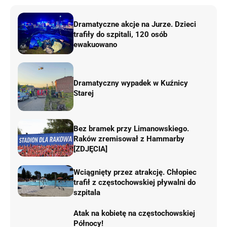
Dramatyczne akcje na Jurze. Dzieci
trafiły do szpitali, 120 osób
ewakuowano
Dramatyczny wypadek w Kuźnicy
Starej
Bez bramek przy Limanowskiego.
Raków zremisował z Hammarby
[ZDJĘCIA]
Wciągnięty przez atrakcję. Chłopiec
trafił z częstochowskiej pływalni do
szpitala
Atak na kobietę na częstochowskiej
Północy!