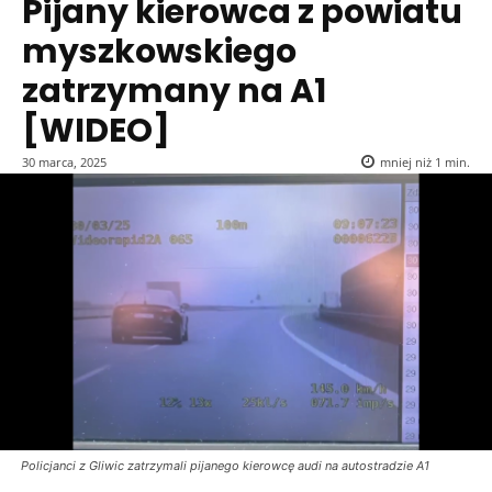
Pijany kierowca z powiatu
myszkowskiego
zatrzymany na A1
[WIDEO]
30 marca, 2025
mniej niż 1
min.
Policjanci z Gliwic zatrzymali pijanego kierowcę audi na autostradzie A1