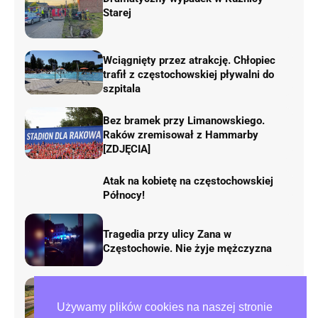
Starej
Wciągnięty przez atrakcję. Chłopiec
trafił z częstochowskiej pływalni do
szpitala
Bez bramek przy Limanowskiego.
Raków zremisował z Hammarby
[ZDJĘCIA]
Atak na kobietę na częstochowskiej
Północy!
Tragedia przy ulicy Zana w
Częstochowie. Nie żyje mężczyzna
Rusza remont „fal Dunaju” na
autostradzie A1. Będą duże zmiany w
Używamy plików cookies na naszej stronie