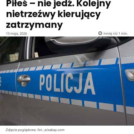
Piłeś – nie jedź. Kolejny
nietrzeźwy kierujący
zatrzymany
13 maja, 2026
mniej niż 1
min.
Zdjęcie poglądowe, fot.: pixabay.com