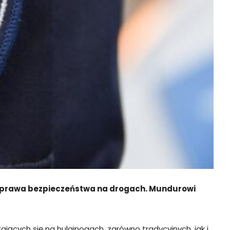
 poprawa bezpieczeństwa na drogach. Mundurowi
cych się na hulajnogach, zarówno tradycyjnych, jak i