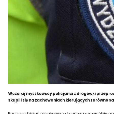
Wczoraj myszkowscy policjanci z drogówki przeprow
skupili się na zachowaniach kierujących zarówno s
Podczas działań myszkowska drogówka szczególnie przyg