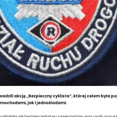
adzili akcję „Bezpieczny cyklista”, której celem była
amochodami, jak i jednośladami.
lądała się bezpieczeństwu rowerzystów oraz osób poruszają