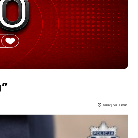
a”
mniej niż 1
min.