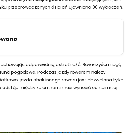
 wyniku przeprowadzonych działań ujawniono 30 wykroczeń.
uowano
, zachowując odpowiednią ostrożność. Rowerzyści mogą
 warunki pogodowe. Podczas jazdy rowerem należy
datkowo, jazda obok innego roweru jest dozwolona tylko
 a odstęp między kolumnami musi wynosić co najmniej