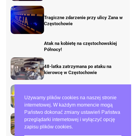
Tragiczne zdarzenie przy ulicy Zana w
Częstochowie
Atak na kobietę na częstochowskiej
Północy!
48-latka zatrzymana po ataku na
kierowcę w Częstochowie
AirShow Rudniki 2026. Dziś finał
Używamy plików cookies na naszej stronie
pokazów lotniczych
internetowej. W każdym momencie mogą
Państwo dokonać zmiany ustawień Państwa
Rusza remont „fal Dunaju” na
przeglądarki internetowej i wyłączyć opcję
autostradzie A1. Będą duże zmiany w
zapisu plików cookies.
ruchu