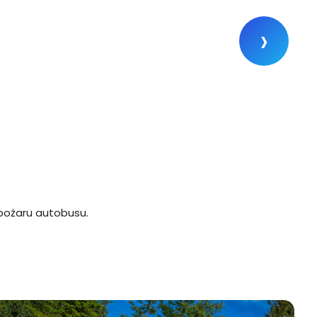
›
 pożaru autobusu.