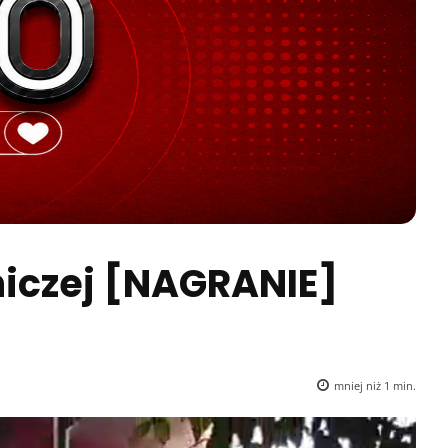
niczej [NAGRANIE]
mniej niż 1
min.