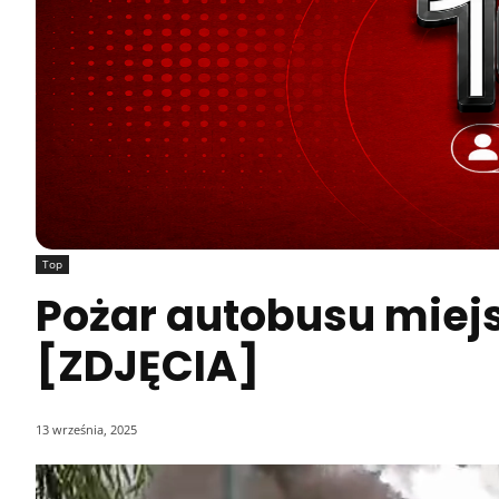
Top
Pożar autobusu miej
[ZDJĘCIA]
13 września, 2025