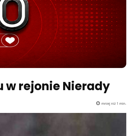
 w rejonie Nierady
mniej niż 1
min.