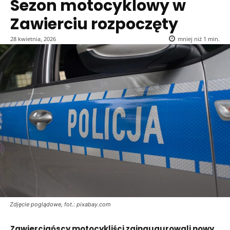
Sezon motocyklowy w
Zawierciu rozpoczęty
28 kwietnia, 2026
mniej niż 1
min.
Zdjęcie poglądowe, fot.: pixabay.com
Zawierciańscy motocykliści zainaugurowali nowy