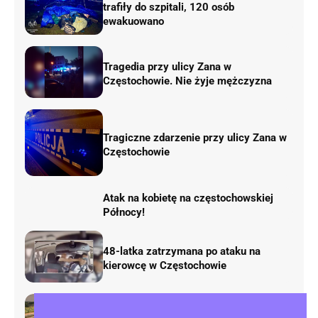
trafiły do szpitali, 120 osób
ewakuowano
Tragedia przy ulicy Zana w
Częstochowie. Nie żyje mężczyzna
Tragiczne zdarzenie przy ulicy Zana w
Częstochowie
Atak na kobietę na częstochowskiej
Północy!
48-latka zatrzymana po ataku na
kierowcę w Częstochowie
Rusza remont „fal Dunaju” na