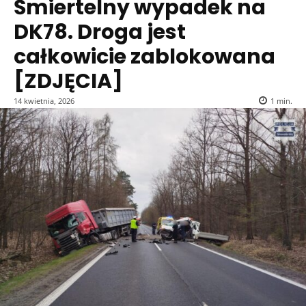
Śmiertelny wypadek na
DK78. Droga jest
całkowicie zablokowana
[ZDJĘCIA]
14 kwietnia, 2026
1
min.