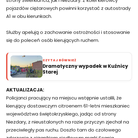
strony Świerklańca, jak i Niezdary. Z kolei kierowcy
pojazdów ciężarowych powinni korzystać z autostrady
A1 w obu kierunkach.
Służby apelują o zachowanie ostrożności i stosowanie
się do poleceń osób kierujących ruchem.
CZYTAJ RÓWNIEŻ
Dramatyczny wypadek w Kuźnicy
Starej
AKTUALIZACJA:
Policjanci pracujący na miejscu wstępnie ustalili, że
kierujący dostawczym citroenem 61-letni mieszkaniec
województwa świętokrzyskiego, jadąc od strony
Niezdary, z nieustalonych na razie przyczyn zjechał na
przeciwległy pas ruchu. Doszło tam do czołowego
zderzenia z ciągnikiem siodłowym marki Scania,