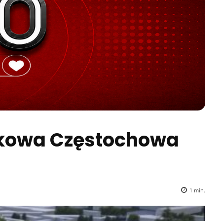
akowa Częstochowa
1
min.