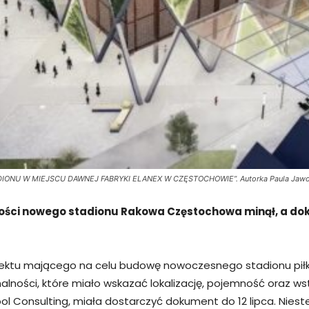
TADIONU W MIEJSCU DAWNEJ FABRYKI ELANEX W CZĘSTOCHOWIE”. Autorka Paula Jawo
ci nowego stadionu Rakowa Częstochowa minął, a dokum
ektu mającego na celu budowę nowoczesnego stadionu piłka
ności, które miało wskazać lokalizację, pojemność oraz ws
l Consulting, miała dostarczyć dokument do 12 lipca. Nieste