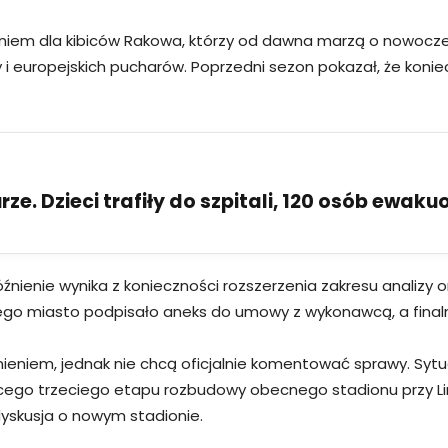
iem dla kibiców Rakowa, którzy od dawna marzą o nowoczes
sy i europejskich pucharów. Poprzedni sezon pokazał, że k
ze. Dzieci trafiły do szpitali, 120 osób ewak
późnienie wynika z konieczności rozszerzenia zakresu anali
atego miasto podpisało aneks do umowy z wykonawcą, a fin
eniem, jednak nie chcą oficjalnie komentować sprawy. Sytuac
ącego trzeciego etapu rozbudowy obecnego stadionu przy L
dyskusja o nowym stadionie.