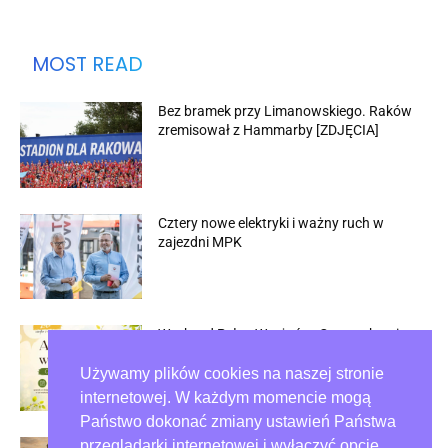
MOST READ
Bez bramek przy Limanowskiego. Raków
zremisował z Hammarby [ZDJĘCIA]
Cztery nowe elektryki i ważny ruch w
zajezdni MPK
Weekend Pełen Wrażeń w Częstochowie
Używamy plików cookies na naszej stronie
internetowej. W każdym momencie mogą
Państwo dokonać zmiany ustawień Państwa
przeglądarki internetowej i wyłączyć opcję
Spacer po historii Jasnej Góry