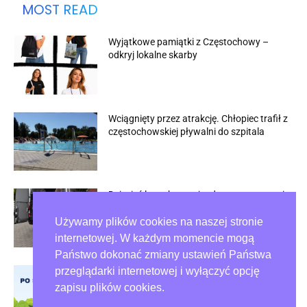
MOST READ
Wyjątkowe pamiątki z Częstochowy –
odkryj lokalne skarby
Wciągnięty przez atrakcję. Chłopiec trafił z
częstochowskiej pływalni do szpitala
Dziesięć lat zakazu wjazdu po zatrzymaniu
w Rybniku
Używamy plików cookies na naszej stronie
internetowej. W każdym momencie mogą
Państwo dokonać zmiany ustawień Państwa
przeglądarki internetowej i wyłączyć opcję
Psie odchody na trawnikach wciąż
problemem w Częstochowie
zapisu plików cookies.