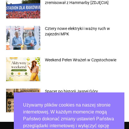
zremisował z Hammarby [ZDJĘCIA]
Cztery nowe elektryki i ważny ruch w
zajezdni MPK
Weekend Pełen Wrażeń w Częstochowie
Spacer po historii Jasnej Góry
Używamy plików cookies na naszej stronie
internetowej. W każdym momencie mogą
Państwo dokonać zmiany ustawień Państwa
przeglądarki internetowej i wyłączyć opcję