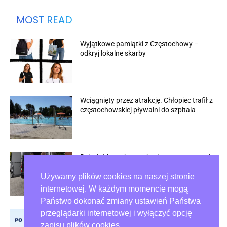
MOST READ
Wyjątkowe pamiątki z Częstochowy –
odkryj lokalne skarby
Wciągnięty przez atrakcję. Chłopiec trafił z
częstochowskiej pływalni do szpitala
Dziesięć lat zakazu wjazdu po zatrzymaniu
w Rybniku
Używamy plików cookies na naszej stronie
internetowej. W każdym momencie mogą
Państwo dokonać zmiany ustawień Państwa
przeglądarki internetowej i wyłączyć opcję
Psie odchody na trawnikach wciąż
problemem w Częstochowie
zapisu plików cookies.