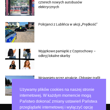
czterech nowych autobusów
elektrycznych
Policjanci z Lublińca w akcji „Prędkość”
Wyjątkowe pamiątki z Częstochowy –
odkryj lokalne skarby
Wciągnięty przez atrakcję. Chłopiec trafił
z częstochowskiej pływalni do szpitala
Używamy plików cookies na naszej stronie
internetowej. W każdym momencie mogą
Państwo dokonać zmiany ustawień Państwa
przeglądarki internetowej i wyłączyć opcję