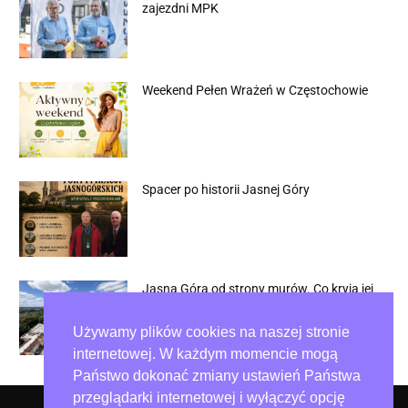
zajezdni MPK
Weekend Pełen Wrażeń w Częstochowie
Spacer po historii Jasnej Góry
Jasna Góra od strony murów. Co kryją jej
fortyfikacje?
Używamy plików cookies na naszej stronie
internetowej. W każdym momencie mogą
Państwo dokonać zmiany ustawień Państwa
przeglądarki internetowej i wyłączyć opcję