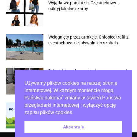
Wyjątkowe pamiątki z Częstochowy –
odkryj lokalne skarby
Wciągnięty przez atrakcję. Chłopiec trafił z
częstochowskiej pływalni do szpitala
Dziesięć lat zakazu wjazdu po zatrzymaniu
w Rybniku
Używamy plików cookies na naszej stronie
internetowej. W każdym momencie mogą
Państwo dokonać zmiany ustawień Państwa
przeglądarki internetowej i wyłączyć opcję
Psie odchody na trawnikach wciąż
problemem w Częstochowie
zapisu plików cookies.
Akceptuję