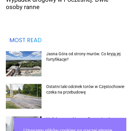
osoby ranne
MOST READ
Jasna Góra od strony murów. Co kryją jej
fortyfikacje?
Ostatni taki odcinek torów w Częstochowie
czeka na przebudowę
Walizka na parkingu w Pyrzowicach
zwróciła uwagę służb
Używamy plików cookies na naszej stronie