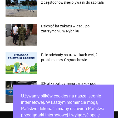
z częstochowskiej pływalni do szpitala
Dziesięć lat zakazu wjazdu po
zatrzymaniu w Rybniku
Psie odchody na trawnikach wciąż
problemem w Częstochowie
53-latka zatrzymana za jazdę pod
wpływem alkoholu
Używamy plików cookies na naszej stronie
internetowej. W każdym momencie mogą
Państwo dokonać zmiany ustawień Państwa
przeglądarki internetowej i wyłączyć opcję