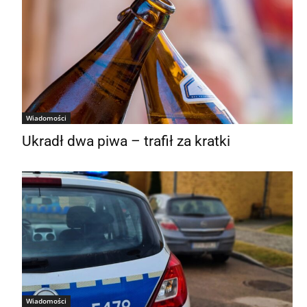
Wiadomości
Ukradł dwa piwa – trafił za kratki
Wiadomości