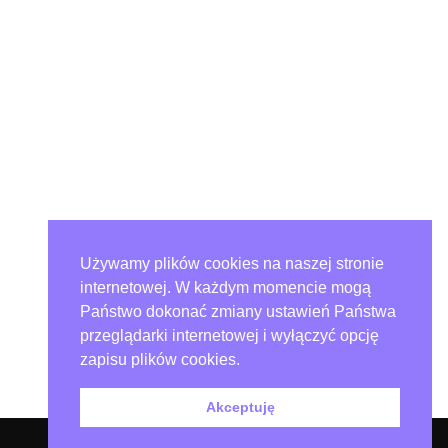
Używamy plików cookies na naszej stronie
internetowej. W każdym momencie mogą
Państwo dokonać zmiany ustawień Państwa
przeglądarki internetowej i wyłączyć opcję
zapisu plików cookies.
Akceptuję