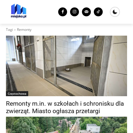
Tagi
Remonty
Częstochowa
Remonty m.in. w szkołach i schronisku dla
zwierząt. Miasto ogłasza przetargi