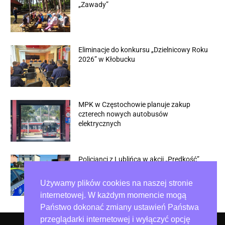
„Zawady”
Eliminacje do konkursu „Dzielnicowy Roku
2026” w Kłobucku
MPK w Częstochowie planuje zakup
czterech nowych autobusów
elektrycznych
Policjanci z Lublińca w akcji „Prędkość”
Używamy plików cookies na naszej stronie
internetowej. W każdym momencie mogą
Państwo dokonać zmiany ustawień Państwa
przeglądarki internetowej i wyłączyć opcję