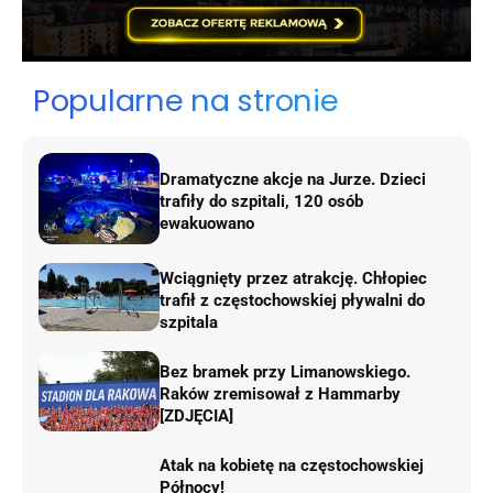
Popularne na stronie
Dramatyczne akcje na Jurze. Dzieci
trafiły do szpitali, 120 osób
ewakuowano
Wciągnięty przez atrakcję. Chłopiec
trafił z częstochowskiej pływalni do
szpitala
Bez bramek przy Limanowskiego.
Raków zremisował z Hammarby
[ZDJĘCIA]
Atak na kobietę na częstochowskiej
Północy!