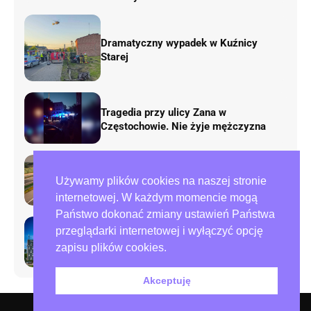
Dramatyczny wypadek w Kuźnicy
Starej
Tragedia przy ulicy Zana w
Częstochowie. Nie żyje mężczyzna
Rusza remont „fal Dunaju” na
Używamy plików cookies na naszej stronie
autostradzie A1. Będą duże zmiany w
ruchu
internetowej. W każdym momencie mogą
Państwo dokonać zmiany ustawień Państwa
przeglądarki internetowej i wyłączyć opcję
Preparowanie kart w referendum.
zapisu plików cookies.
Zawiadomienia do policji i ABW
Akceptuję
O nas – redakcja miejska.pl
Polityka prywatności
Współpraca