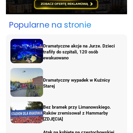
Popularne na stronie
Dramatyczne akcje na Jurze. Dzieci
trafiły do szpitali, 120 osób
ewakuowano
Dramatyczny wypadek w Kuźnicy
Starej
Bez bramek przy Limanowskiego.
Raków zremisował z Hammarby
[ZDJĘCIA]
Atak na kobietę na częstochowskiej