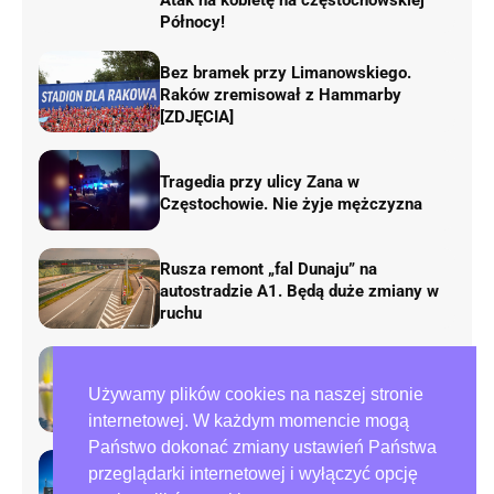
Atak na kobietę na częstochowskiej
Północy!
Bez bramek przy Limanowskiego.
Raków zremisował z Hammarby
[ZDJĘCIA]
Tragedia przy ulicy Zana w
Częstochowie. Nie żyje mężczyzna
Rusza remont „fal Dunaju” na
autostradzie A1. Będą duże zmiany w
ruchu
AirShow Rudniki 2026. Dziś finał
Używamy plików cookies na naszej stronie
pokazów lotniczych
internetowej. W każdym momencie mogą
Państwo dokonać zmiany ustawień Państwa
przeglądarki internetowej i wyłączyć opcję
Preparowanie kart w referendum.