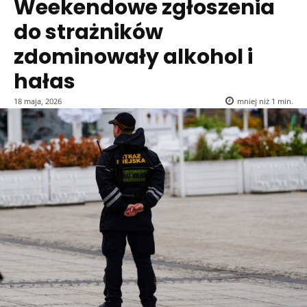
Weekendowe zgłoszenia
do strażników
zdominowały alkohol i
hałas
18 maja, 2026
mniej niż 1
min.