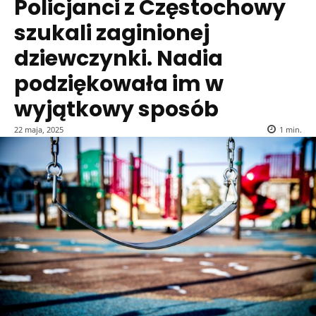
Policjanci z Częstochowy
szukali zaginionej
dziewczynki. Nadia
podziękowała im w
wyjątkowy sposób
22 maja, 2025
1
min.