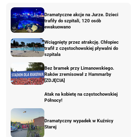
Dramatyczne akcje na Jurze. Dzieci
trafiły do szpitali, 120 osób
ewakuowano
Wciągnięty przez atrakcję. Chłopiec
trafił z częstochowskiej pływalni do
szpitala
Bez bramek przy Limanowskiego.
Raków zremisował z Hammarby
[ZDJĘCIA]
Atak na kobietę na częstochowskiej
Północy!
Dramatyczny wypadek w Kuźnicy
Starej