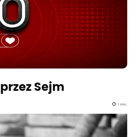
 przez Sejm
1
min.