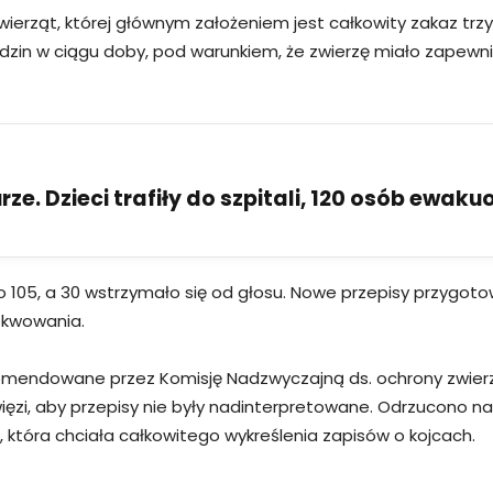
zwierząt, której głównym założeniem jest całkowity zakaz t
dzin w ciągu doby, pod warunkiem, że zwierzę miało zapewni
ze. Dzieci trafiły do szpitali, 120 osób ewak
o 105, a 30 wstrzymało się od głosu. Nowe przepisy przygoto
ekwowania.
komendowane przez Komisję Nadzwyczajną ds. ochrony zwierz
więzi, aby przepisy nie były nadinterpretowane. Odrzucono 
, która chciała całkowitego wykreślenia zapisów o kojcach.