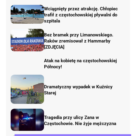
Wciągnięty przez atrakcję. Chłopiec
trafił z częstochowskiej pływalni do
szpitala
Bez bramek przy Limanowskiego.
Raków zremisował z Hammarby
[ZDJĘCIA]
Atak na kobietę na częstochowskiej
Północy!
Dramatyczny wypadek w Kuźnicy
Starej
Tragedia przy ulicy Zana w
Częstochowie. Nie żyje mężczyzna