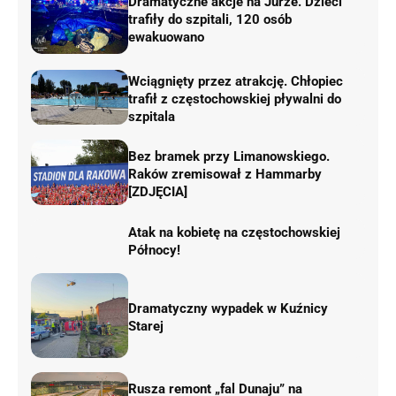
Dramatyczne akcje na Jurze. Dzieci
trafiły do szpitali, 120 osób
ewakuowano
Wciągnięty przez atrakcję. Chłopiec
trafił z częstochowskiej pływalni do
szpitala
Bez bramek przy Limanowskiego.
Raków zremisował z Hammarby
[ZDJĘCIA]
Atak na kobietę na częstochowskiej
Północy!
Dramatyczny wypadek w Kuźnicy
Starej
Rusza remont „fal Dunaju” na