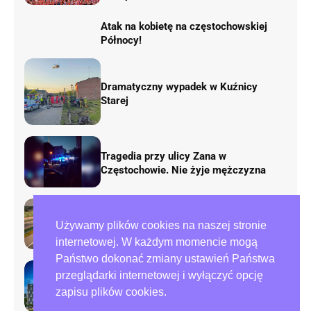
Atak na kobietę na częstochowskiej
Północy!
Dramatyczny wypadek w Kuźnicy
Starej
Tragedia przy ulicy Zana w
Częstochowie. Nie żyje mężczyzna
Rusza remont „fal Dunaju” na
Używamy plików cookies na naszej stronie
autostradzie A1. Będą duże zmiany w
ruchu
internetowej. W każdym momencie mogą
Państwo dokonać zmiany ustawień Państwa
przeglądarki internetowej i wyłączyć opcję
Preparowanie kart w referendum.
zapisu plików cookies.
Zawiadomienia do policji i ABW