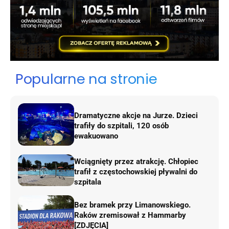
Popularne na stronie
Dramatyczne akcje na Jurze. Dzieci
trafiły do szpitali, 120 osób
ewakuowano
Wciągnięty przez atrakcję. Chłopiec
trafił z częstochowskiej pływalni do
szpitala
Bez bramek przy Limanowskiego.
Raków zremisował z Hammarby
[ZDJĘCIA]