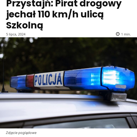
Przystajń: Pirat drogowy
jechał 110 km/h ulicą
Szkolną
5 lipca, 2024
1
min.
Zdjęcie poglądowe