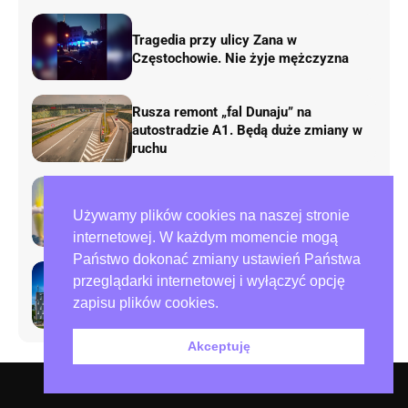
Tragedia przy ulicy Zana w
Częstochowie. Nie żyje mężczyzna
Rusza remont „fal Dunaju” na
autostradzie A1. Będą duże zmiany w
ruchu
AirShow Rudniki 2026. Dziś finał
Używamy plików cookies na naszej stronie
pokazów lotniczych
internetowej. W każdym momencie mogą
Państwo dokonać zmiany ustawień Państwa
przeglądarki internetowej i wyłączyć opcję
Preparowanie kart w referendum.
zapisu plików cookies.
Zawiadomienia do policji i ABW
Akceptuję
O nas – redakcja miejska.pl
Polityka prywatności
Współpraca