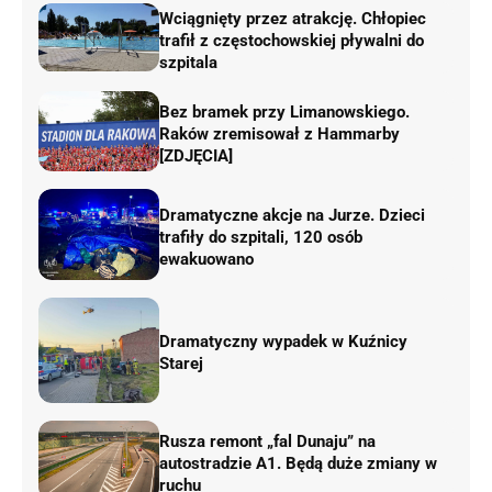
Wciągnięty przez atrakcję. Chłopiec
trafił z częstochowskiej pływalni do
szpitala
Bez bramek przy Limanowskiego.
Raków zremisował z Hammarby
[ZDJĘCIA]
Dramatyczne akcje na Jurze. Dzieci
trafiły do szpitali, 120 osób
ewakuowano
Dramatyczny wypadek w Kuźnicy
Starej
Rusza remont „fal Dunaju” na
autostradzie A1. Będą duże zmiany w
ruchu