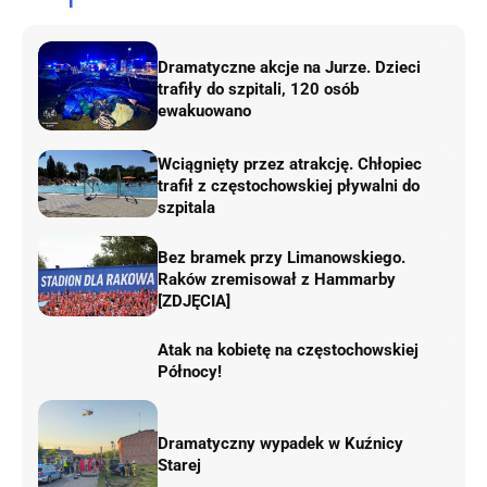
Dramatyczne akcje na Jurze. Dzieci
trafiły do szpitali, 120 osób
ewakuowano
Wciągnięty przez atrakcję. Chłopiec
trafił z częstochowskiej pływalni do
szpitala
Bez bramek przy Limanowskiego.
Raków zremisował z Hammarby
[ZDJĘCIA]
Atak na kobietę na częstochowskiej
Północy!
Dramatyczny wypadek w Kuźnicy
Starej