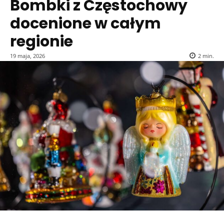
Bombki z Częstochowy
docenione w całym
regionie
19 maja, 2026
2
min.