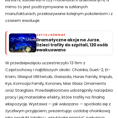
mimo to jest podtrzymywane w szklanych
manufakturach, przekazywane kolejnym pokoleniom i z
czasem ewoluuje.
CZYTAJ RÓWNIEŻ
Dramatyczne akcje na Jurze.
Dzieci trafiły do szpitali, 120 osób
ewakuowano
W przedsięwzięciu uczestniczyło 13 firm z
Częstochowy i najbliższych okolic: Choinka, Duet-2, Er-
Kram, Glaspol GlitterLab, Gwiazda, Huras Family, Impuls,
Irys, Komozja Family, Koronex, Max Glass Ornaments
oraz Starglass. Przedsiębiorstwa udostępniły narzędzia
pracy i jej materialne efekty, które trafiły na finalną
ekspozycję. Wystawa — jak wskazano — spotkała się z
życzliwym przyjęciem, prezentując ozdobę choinkową
jako produkt lokalny i „wizytówkę miasta” zyskującą