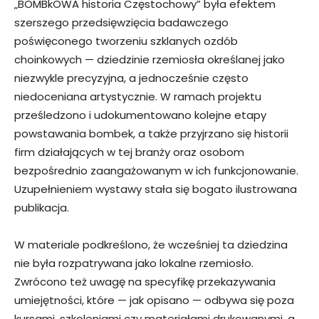
„BOMBkOWA historia Częstochowy” była efektem
szerszego przedsięwzięcia badawczego
poświęconego tworzeniu szklanych ozdób
choinkowych — dziedzinie rzemiosła określanej jako
niezwykle precyzyjna, a jednocześnie często
niedoceniana artystycznie. W ramach projektu
prześledzono i udokumentowano kolejne etapy
powstawania bombek, a także przyjrzano się historii
firm działających w tej branży oraz osobom
bezpośrednio zaangażowanym w ich funkcjonowanie.
Uzupełnieniem wystawy stała się bogato ilustrowana
publikacja.
W materiale podkreślono, że wcześniej ta dziedzina
nie była rozpatrywana jako lokalne rzemiosło.
Zwrócono też uwagę na specyfikę przekazywania
umiejętności, które — jak opisano — odbywa się poza
kursami, szkoleniami czy materiałami drukowanymi, a