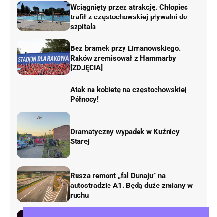
Wciągnięty przez atrakcję. Chłopiec
trafił z częstochowskiej pływalni do
szpitala
Bez bramek przy Limanowskiego.
Raków zremisował z Hammarby
[ZDJĘCIA]
Atak na kobietę na częstochowskiej
Północy!
Dramatyczny wypadek w Kuźnicy
Starej
Rusza remont „fal Dunaju” na
autostradzie A1. Będą duże zmiany w
ruchu