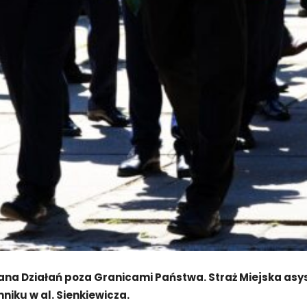
rana Działań poza Granicami Państwa. Straż Miejska a
niku w al. Sienkiewicza.