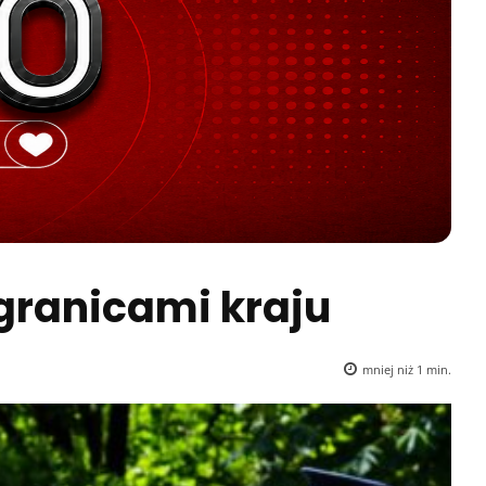
granicami kraju
mniej niż 1
min.