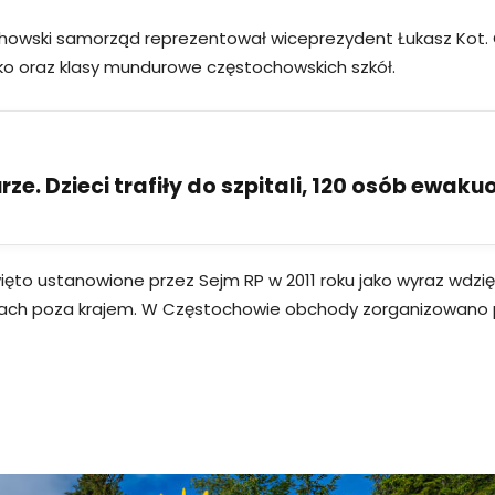
ochowski samorząd reprezentował wiceprezydent Łukasz Kot. Ob
o oraz klasy mundurowe częstochowskich szkół.
ze. Dzieci trafiły do szpitali, 120 osób ewak
to ustanowione przez Sejm RP w 2011 roku jako wyraz wdzięc
niach poza krajem. W Częstochowie obchody zorganizowano p