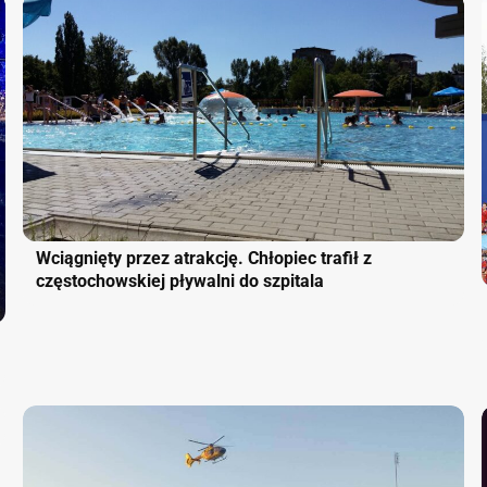
Wciągnięty przez atrakcję. Chłopiec trafił z
częstochowskiej pływalni do szpitala