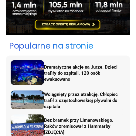
Popularne na stronie
Dramatyczne akcje na Jurze. Dzieci
trafiły do szpitali, 120 osób
ewakuowano
Wciągnięty przez atrakcję. Chłopiec
trafił z częstochowskiej pływalni do
szpitala
Bez bramek przy Limanowskiego.
Raków zremisował z Hammarby
[ZDJĘCIA]