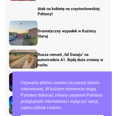
Atak na kobietę na częstochowskiej
Północy!
Dramatyczny wypadek w Kuźnicy
Starej
Rusza remont „fal Dunaju” na
autostradzie A1. Będą duże zmiany w
ruchu
Tragedia przy ulicy Zana w
Używamy plików cookies na naszej stronie
Częstochowie. Nie żyje mężczyzna
internetowej. W każdym momencie mogą
Państwo dokonać zmiany ustawień Państwa
przeglądarki internetowej i wyłączyć opcję
Preparowanie kart w referendum.
zapisu plików cookies.
Zawiadomienia do policji i ABW