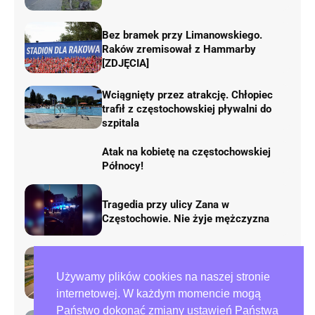
Bez bramek przy Limanowskiego.
Raków zremisował z Hammarby
[ZDJĘCIA]
Wciągnięty przez atrakcję. Chłopiec
trafił z częstochowskiej pływalni do
szpitala
Atak na kobietę na częstochowskiej
Północy!
Tragedia przy ulicy Zana w
Częstochowie. Nie żyje mężczyzna
Rusza remont „fal Dunaju” na
autostradzie A1. Będą duże zmiany w
Używamy plików cookies na naszej stronie
ruchu
internetowej. W każdym momencie mogą
Państwo dokonać zmiany ustawień Państwa