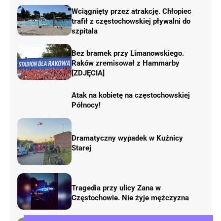
Wciągnięty przez atrakcję. Chłopiec
trafił z częstochowskiej pływalni do
szpitala
Bez bramek przy Limanowskiego.
Raków zremisował z Hammarby
[ZDJĘCIA]
Atak na kobietę na częstochowskiej
Północy!
Dramatyczny wypadek w Kuźnicy
Starej
Tragedia przy ulicy Zana w
Częstochowie. Nie żyje mężczyzna