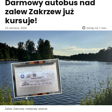
Darmowy autobus nad
zalew Zakrzew już
kursuje!
23 czerwca, 2024
mniej niż 1
min.
Zalew Zakrzew, materiały własne