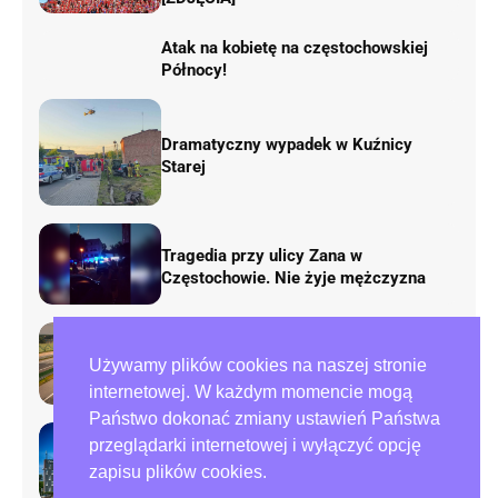
Atak na kobietę na częstochowskiej
Północy!
Dramatyczny wypadek w Kuźnicy
Starej
Tragedia przy ulicy Zana w
Częstochowie. Nie żyje mężczyzna
Rusza remont „fal Dunaju” na
Używamy plików cookies na naszej stronie
autostradzie A1. Będą duże zmiany w
ruchu
internetowej. W każdym momencie mogą
Państwo dokonać zmiany ustawień Państwa
przeglądarki internetowej i wyłączyć opcję
Preparowanie kart w referendum.
zapisu plików cookies.
Zawiadomienia do policji i ABW