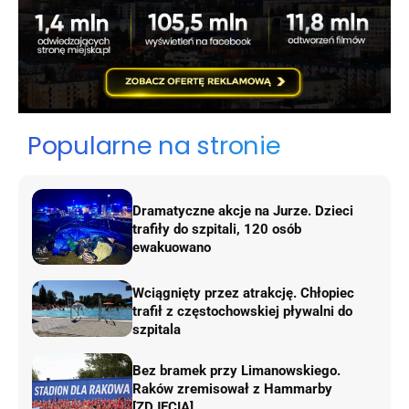
Popularne na stronie
Dramatyczne akcje na Jurze. Dzieci
trafiły do szpitali, 120 osób
ewakuowano
Wciągnięty przez atrakcję. Chłopiec
trafił z częstochowskiej pływalni do
szpitala
Bez bramek przy Limanowskiego.
Raków zremisował z Hammarby
[ZDJĘCIA]